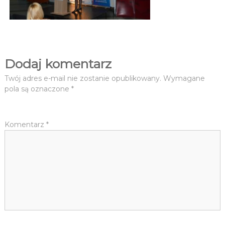
y
c
y
n
y
Dodaj komentarz
S
t
Twój adres e-mail nie zostanie opublikowany.
Wymagane
a
pola są oznaczone
*
n
ó
w
Komentarz
*
N
a
g
ł
y
c
h