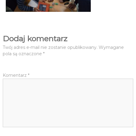
y
c
y
n
y
Dodaj komentarz
S
t
Twój adres e-mail nie zostanie opublikowany.
Wymagane
a
pola są oznaczone
*
n
ó
w
Komentarz
*
N
a
g
ł
y
c
h